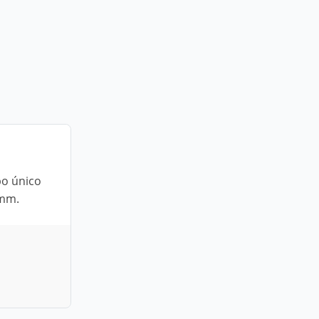
po único
0mm.