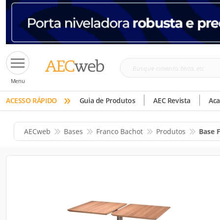
Busque
Menu
cimento,
»
tinta,
ACESSO RÁPIDO
Guia de Produtos
AEC Revista
Ac
etc
AECweb
Bases
Franco Bachot
Produtos
Base 