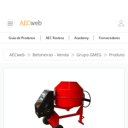
Guia de Produtos
AEC Revista
Academy
Fornecedores
AECweb
Betoneiras - Venda
Grupo GMEG
Produtos