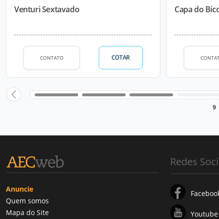
Venturi Sextavado
Capa do Bico
COTAR
CONTATO
CONTA
9
Redes Soci
Anuncie
Faceboo
Quem somos
Mapa do Site
Youtube