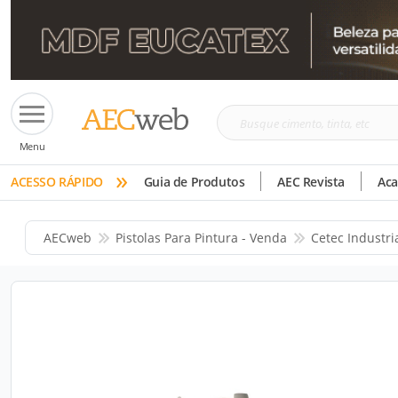
Busque
Menu
cimento,
»
tinta,
ACESSO RÁPIDO
Guia de Produtos
AEC Revista
Ac
etc
AECweb
Pistolas Para Pintura - Venda
Cetec Industri