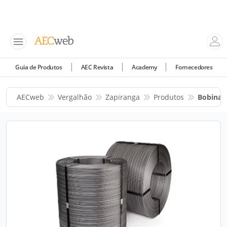
Guia de Produtos
AEC Revista
Academy
Fornecedores
AECweb
Vergalhão
Zapiranga
Produtos
Bobina 