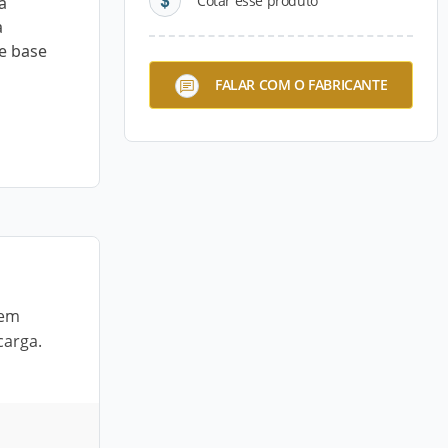
Cotar esse produto
a
a
 e base
FALAR COM O FABRICANTE
 em
carga.