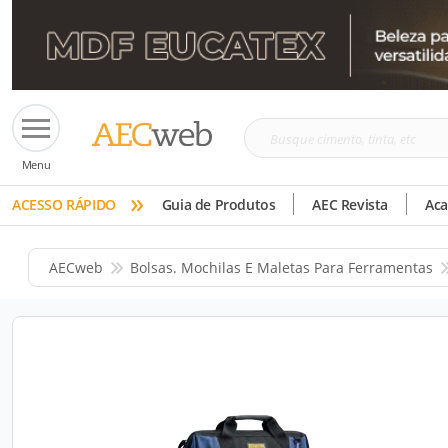
Busque
Menu
cimento,
»
tinta,
ACESSO RÁPIDO
Guia de Produtos
AEC Revista
Ac
etc
AECweb
Bolsas. Mochilas E Maletas Para Ferramentas