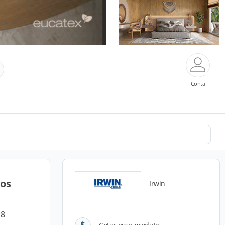
Conta
sos
Irwin
 8