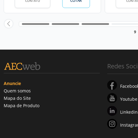
COTAR
CONTATO
CONTA
9
Redes Soci
Anuncie
Faceboo
Quem somos
Mapa do Site
Youtube
Mapa de Produto
Linkedin
Instagr