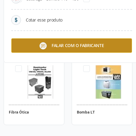
Cotar esse produto
Small
Refletor Smart LED RGB
FALAR COM O FABRICANTE
Light tech
Fibra Ótica
Bomba LT