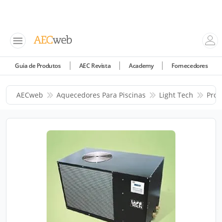
Guia de Produtos
AEC Revista
Academy
Fornecedores
AECweb
Aquecedores Para Piscinas
Light Tech
Prod