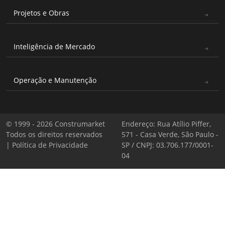
Projetos e Obras
Inteligência de Mercado
Operação e Manutenção
© 1999 - 2026 Construmarket
Endereço: Rua Atílio Piffer,
Todos os direitos reservados
571 - Casa Verde, São Paulo -
|
Política de Privacidade
SP / CNPJ: 03.706.177/0001-
04