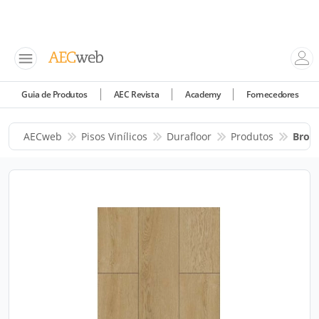
Guia de Produtos
AEC Revista
Academy
Fornecedores
AECweb
Pisos Vinílicos
Durafloor
Produtos
Brook