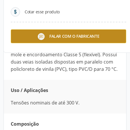
Cotar esse produto
Descrição do Produto
O Cabo Cordão Paralelo Bitola 2 mm x 1,5 mm é
FALAR COM O FABRICANTE
ideal para tensões nominais de até 300 V. É
fabricado com fios de cobre nu, em têmpera
mole e encordoamento Classe 5 (flexível). Possui
duas veias isoladas dispostas em paralelo com
policloreto de vinila (PVC), tipo PVC/D para 70 °C.
Uso / Aplicações
Tensões nominais de até 300 V.
Composição