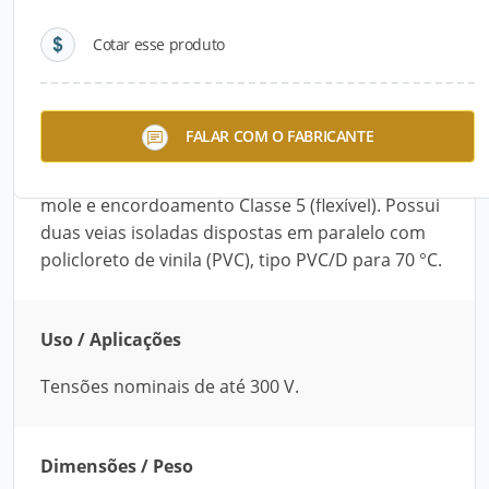
Cotar esse produto
Descrição do Produto
O Cabo Cordão Paralelo Bitola 2 mm x 2,5 mm é
FALAR COM O FABRICANTE
ideal para tensões nominais de até 300 V. É
fabricado com fios de cobre nu, em têmpera
mole e encordoamento Classe 5 (flexível). Possui
duas veias isoladas dispostas em paralelo com
policloreto de vinila (PVC), tipo PVC/D para 70 °C.
Uso / Aplicações
Tensões nominais de até 300 V.
Dimensões / Peso