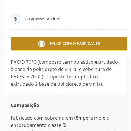
Detalhes do produto
Cotar esse produto
Descrição do Produto
O Cabo Flexível PP com bitola de 3 mm x 4,0 mm
FALAR COM O FABRICANTE
é fabricado com cobre nu, em têmpera mole e
encordoamento classe 5. Possui isolação de
PVC/D 70°C (composto termoplástico extrudado
à base de policloreto de vinila) e cobertura de
PVC/ST5 70°C (composto termoplástico
extrudado à base de policloreto de vinila).
Composição
Fabricado com cobre nu em têmpera mole e
encordoamento classe 5;