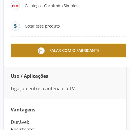
Catálogo - Cachimbo Simples
Descrição do Produto
O Cachimbo Simples da Foxlux é um conector
Cotar esse produto
para cabos coaxiais, ideal para fazer a ligação
entre a antena e a TV. É durável, resistente e
possui garantia de um ano. Está disponível por
FALAR COM O FABRICANTE
unidade ou pacote com 20 unidades.
Uso / Aplicações
Ligação entre a antena e a TV.
Vantagens
Durável;
Resistente;