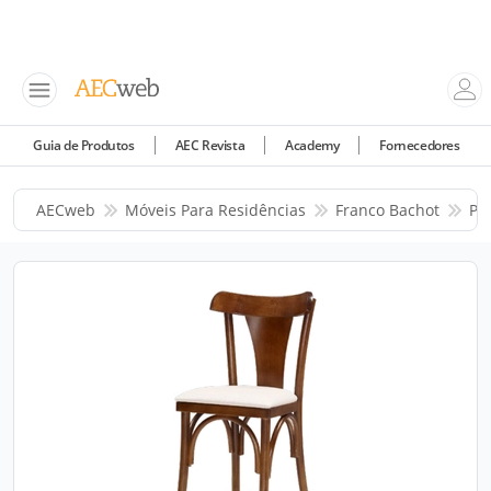
Guia de Produtos
AEC Revista
Academy
Fornecedores
AECweb
Móveis Para Residências
Franco Bachot
Pr