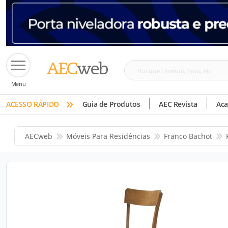
Busque
Menu
cimento,
»
tinta,
ACESSO RÁPIDO
Guia de Produtos
AEC Revista
Ac
etc
AECweb
Móveis Para Residências
Franco Bachot