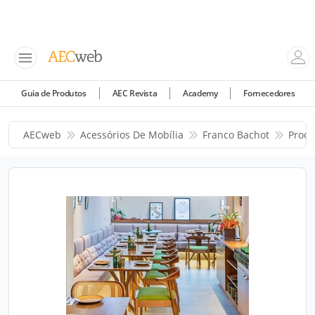
Guia de Produtos
AEC Revista
Academy
Fornecedores
AECweb
Acessórios De Mobília
Franco Bachot
Produ