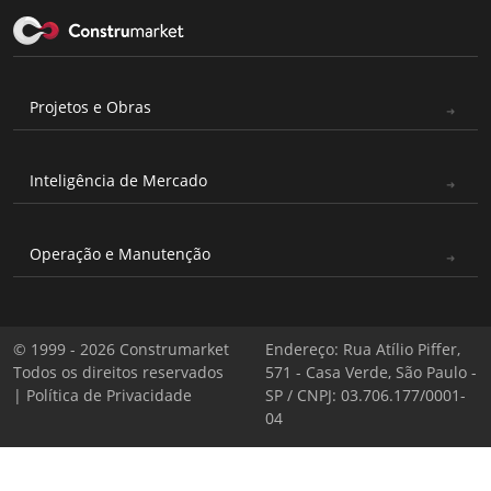
Projetos e Obras
Inteligência de Mercado
Operação e Manutenção
© 1999 - 2026 Construmarket
Endereço: Rua Atílio Piffer,
Todos os direitos reservados
571 - Casa Verde, São Paulo -
|
Política de Privacidade
SP / CNPJ: 03.706.177/0001-
04