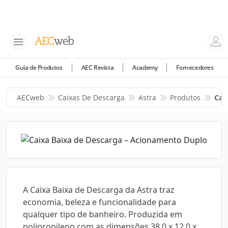
Guia de Produtos
AEC Revista
Academy
Fornecedores
AECweb
Caixas De Descarga
Astra
Produtos
Cai
A Caixa Baixa de Descarga da Astra traz
economia, beleza e funcionalidade para
qualquer tipo de banheiro. Produzida em
polipropileno com as dimensões 38,0 x 12,0 x