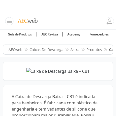
Guia de Produtos
AEC Revista
Academy
Fornecedores
AECweb
Caixas De Descarga
Astra
Produtos
Cai
A Caixa de Descarga Baixa – CB1 é indicada
para banheiros. É fabricada com plástico de
engenharia e tem vedantes de silicone que
proporcionam maior durabilidade. Possui