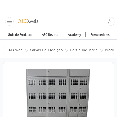
Guia de Produtos
AEC Revista
Academy
Fornecedores
AECweb
Caixas De Medição
Helzin Indústria
Produt