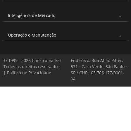
Inteligência de Mercado
Operação e Manutenção
© 1999 - 2026 Construmarket
Endereço: Rua Atílio Piffer,
Todos os direitos reservados
571 - Casa Verde, São Paulo -
|
Política de Privacidade
SP / CNPJ: 03.706.177/0001-
04