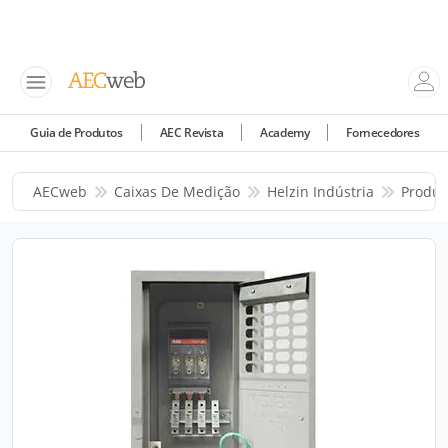
Guia de Produtos
AEC Revista
Academy
Fornecedores
AECweb
Caixas De Medição
Helzin Indústria
Produt