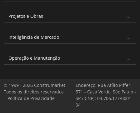
Projetos e Obras
Inteligência de Mercado
Operação e Manutenção
© 1999 - 2026 Construmarket
Endereço: Rua Atílio Piffer,
Todos os direitos reservados
571 - Casa Verde, São Paulo -
|
Política de Privacidade
SP / CNPJ: 03.706.177/0001-
04