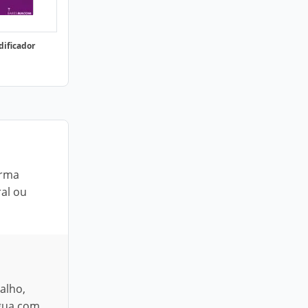
dificador
orma
ral ou
alho,
água com