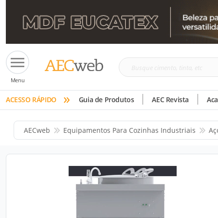
Busque
Menu
cimento,
»
tinta,
ACESSO RÁPIDO
Guia de Produtos
AEC Revista
Ac
etc
AECweb
Equipamentos Para Cozinhas Industriais
Aç