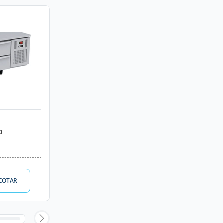
o
COTAR