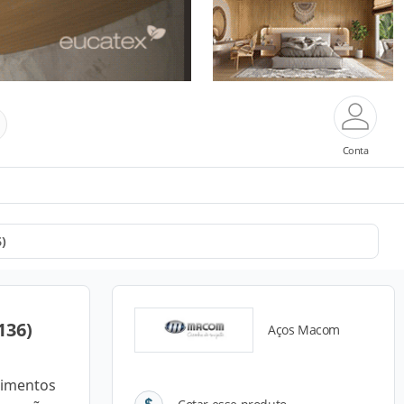
Conta
6)
136)
Aços Macom
alimentos