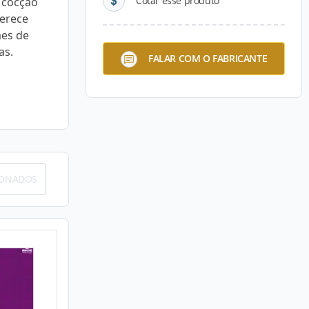
Cotar esse produto
 cocção
ferece
mes de
as.
FALAR COM O FABRICANTE
IONADOS