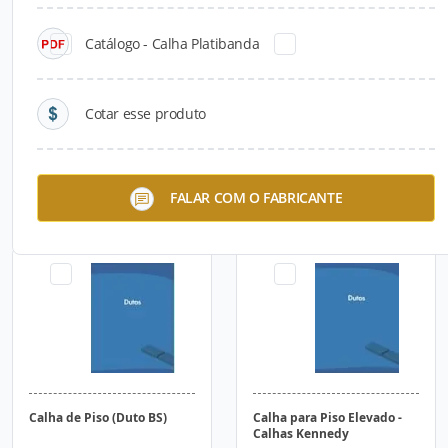
Catálogo - Calha Platibanda
Cotar esse produto
Leito para Cabos - Calhas
Duto de Piso - Calhas
FALAR COM O FABRICANTE
Kennedy
Kennedy
Calha de Piso (Duto BS)
Calha para Piso Elevado -
Calhas Kennedy