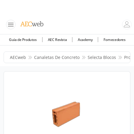
Guia de Produtos
AEC Revista
Academy
Fornecedores
AECweb
Canaletas De Concreto
Selecta Blocos
Prod