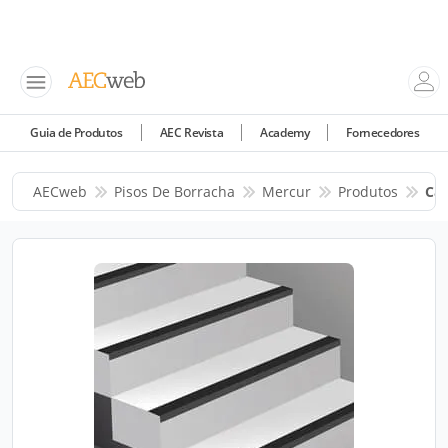
Guia de Produtos
AEC Revista
Academy
Fornecedores
AECweb
Pisos De Borracha
Mercur
Produtos
Can