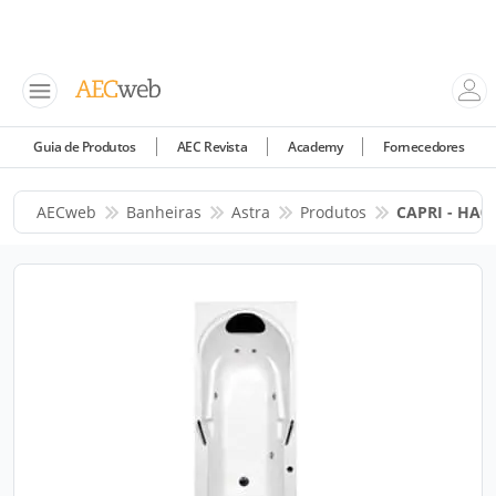
Guia de Produtos
AEC Revista
Academy
Fornecedores
AECweb
Banheiras
Astra
Produtos
CAPRI - HA0