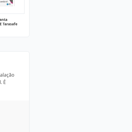
manta
E Tarasafe
talação
. É