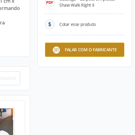
61 cm x
Shaw Walk Right II
 formando
ara
Cotar esse produto
FALAR COM O FABRICANTE
IONADOS