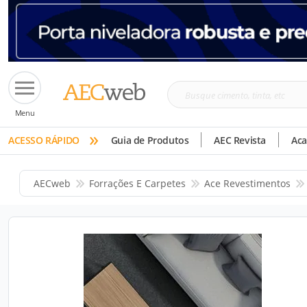
Busque
Menu
cimento,
»
tinta,
ACESSO RÁPIDO
Guia de Produtos
AEC Revista
Ac
etc
AECweb
Forrações E Carpetes
Ace Revestimentos