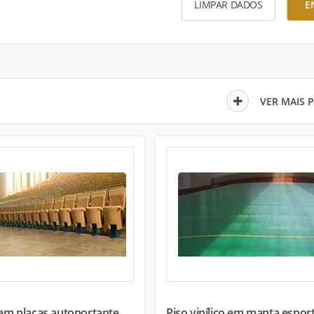
LIMPAR DADOS
E
VER MAIS 
 em placas autoportante...
Piso vinílico em manta esport