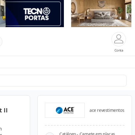
Conta
 II
ace revestimentos
m
Catálogo - Carpete em placas