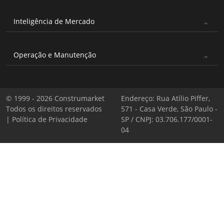
Inteligência de Mercado
Operação e Manutenção
© 1999 - 2026 Construmarket
Endereço: Rua Atílio Piffer,
Todos os direitos reservados
571 - Casa Verde, São Paulo -
|
Política de Privacidade
SP / CNPJ: 03.706.177/0001-
04