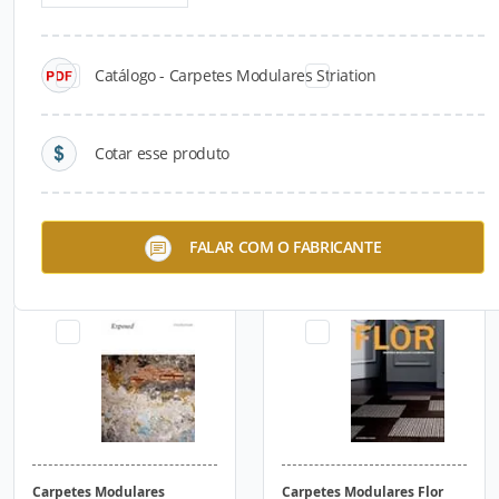
Catálogo - Carpetes Modulares Striation
Cotar esse produto
Carpetes Modulares
Carpetes Modulares Entry
FALAR COM O FABRICANTE
Chenille Warp
Level
Carpetes Modulares
Carpetes Modulares Flor