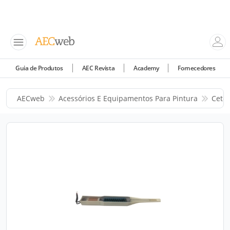
Guia de Produtos
AEC Revista
Academy
Fornecedores
AECweb
Acessórios E Equipamentos Para Pintura
Cetec