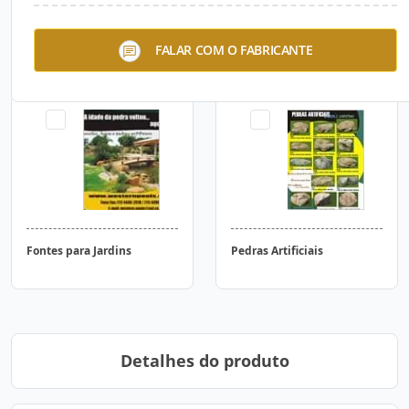
Cascatas para Piscinas
Lagos e Cascatas para
FALAR COM O FABRICANTE
Jardins
Fontes para Jardins
Pedras Artificiais
Detalhes do produto