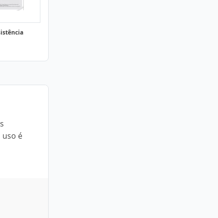
sistência
s
 uso é