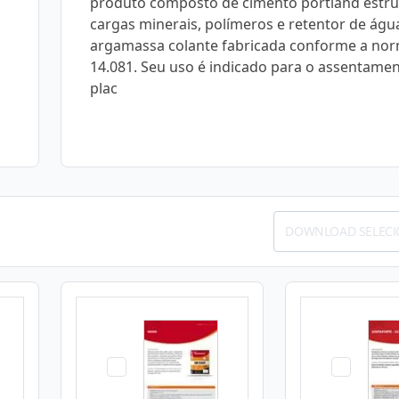
produto composto de cimento portland estrut
cargas minerais, polímeros e retentor de águ
argamassa colante fabricada conforme a no
14.081. Seu uso é indicado para o assentame
plac
DOWNLOAD SELEC