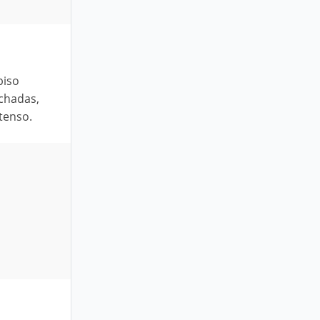
piso
achadas,
tenso.