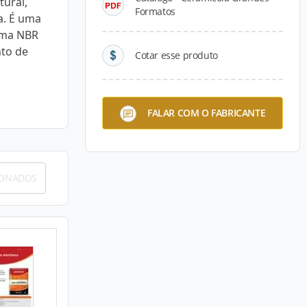
ural,
Formatos
a. É uma
rma NBR
nto de
Cotar esse produto
FALAR COM O FABRICANTE
IONADOS