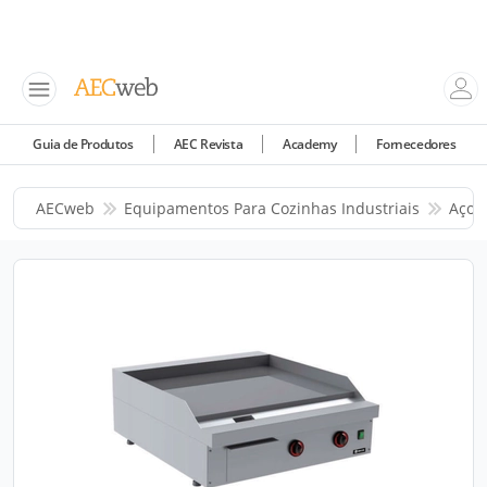
Guia de Produtos
AEC Revista
Academy
Fornecedores
AECweb
Equipamentos Para Cozinhas Industriais
Aços