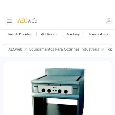
Guia de Produtos
AEC Revista
Academy
Fornecedores
AECweb
Equipamentos Para Cozinhas Industriais
Tope