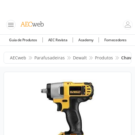
Guia de Produtos
AEC Revista
Academy
Fornecedores
AECweb
Parafusadeiras
Dewalt
Produtos
Chave