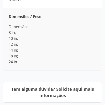
Dimensões / Peso
Dimensão:
8 in;
10 in;
12 in;
14 in;
18 in;
24 in.
Tem alguma dúvida? Solicite aqui mais
informações