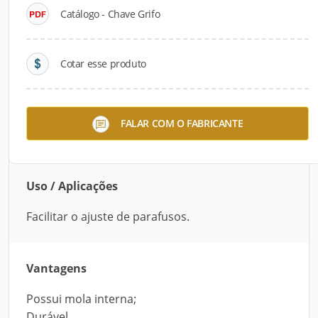
Catálogo - Chave Grifo
Descrição do Produto
A Chaves Grifo da Foxlux possui molas internas
Cotar esse produto
que sustentam os mordentes, facilitando os
ajustes de parafusos sem causar desgaste na
ferramenta. Possui também um cilindro fácil de
FALAR COM O FABRICANTE
regular. Possui garantia de um ano.
Uso / Aplicações
Facilitar o ajuste de parafusos.
Vantagens
Possui mola interna;
Durável.