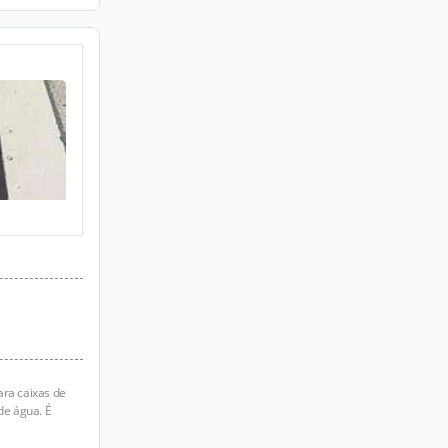
ara caixas de
de água. É