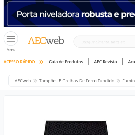
Busque
Menu
cimento,
»
tinta,
ACESSO RÁPIDO
Guia de Produtos
AEC Revista
Ac
etc
AECweb
Tampões E Grelhas De Ferro Fundido
Fumin