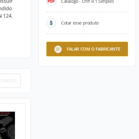
ossuir
Catálogo - Chff R.1 Simples
ndido
N 124.
Cotar esse produto
FALAR COM O FABRICANTE
IONADOS