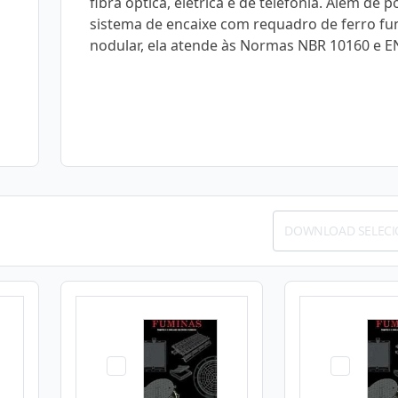
fibra óptica, elétrica e de telefonia. Além de p
sistema de encaixe com requadro de ferro fu
nodular, ela atende às Normas NBR 10160 e E
DOWNLOAD SELEC