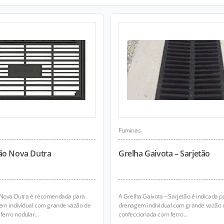
Fuminas
ão Nova Dutra
Grelha Gaivota – Sarjetão
 Nova Dutra é recomendada para
A Grelha Gaivota – Sarjetão é indicada p
em individual com grande vazão de
drenagem individual com grande vazão 
ferro nodular...
confeccionada com ferro...