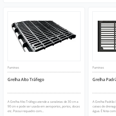
Fuminas
Fuminas
Grelha Alto Tráfego
Grelha Padr
A Grelha Alto Tráfego atende a canaletas de 30 cm a
A Grelha Padrão
90 cm e pode ser usada em aeroportos, portos, docas
caixas de drenag
etc. Possui requadro com...
água. É feita com 