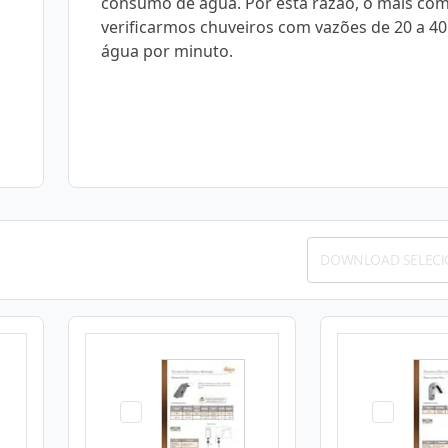
consumo de água. Por esta razão, o mais co
verificarmos chuveiros com vazões de 20 a 40 
água por minuto.
DOWNLOAD SELEC