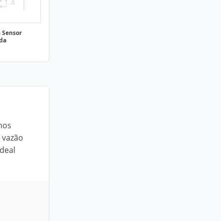
a Sensor
ada
mos
 vazão
ideal