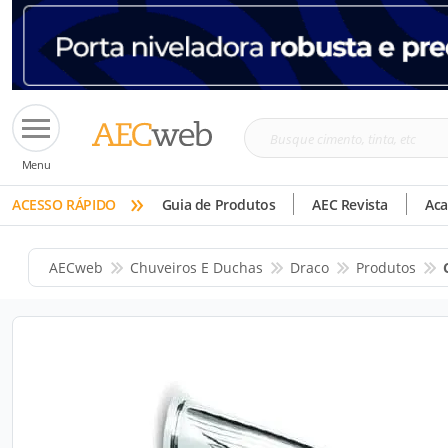
Busque
Menu
cimento,
»
tinta,
ACESSO RÁPIDO
Guia de Produtos
AEC Revista
Ac
etc
AECweb
Chuveiros E Duchas
Draco
Produtos