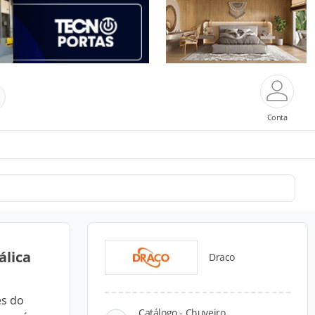
Conta
álica
Draco
es do
Catálogo - Chuveiro