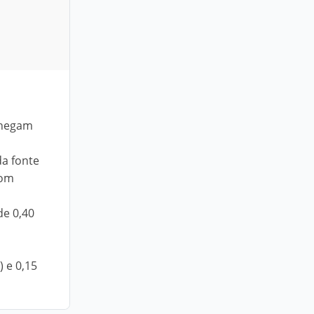
chegam
a fonte
com
de 0,40
 e 0,15