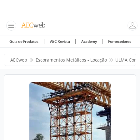
Guia de Produtos
AEC Revista
Academy
Fornecedores
AECweb
Escoramentos Metálicos - Locação
ULMA Const