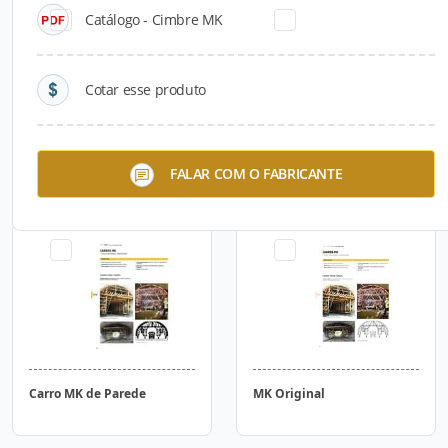
Catálogo - Cimbre MK
Cotar esse produto
Carro MK de Avanço
Carro MK de Abas e
FALAR COM O FABRICANTE
Inferior (CVI)
Parapeito
Carro MK de Parede
MK Original