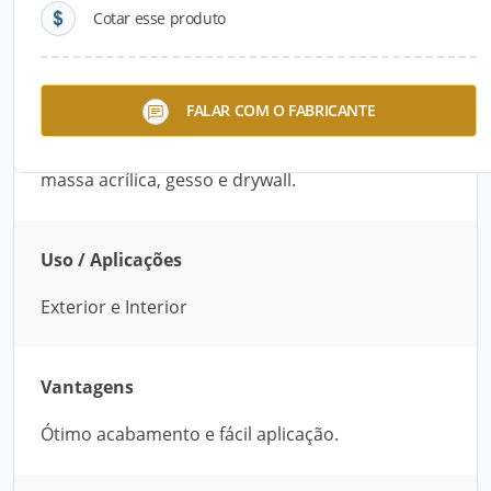
Cotar esse produto
Descrição do Produto
Efeito decorativo de cimento queimado para
FALAR COM O FABRICANTE
paredes de alvenaria, fibrocimento/placas
cimentícias, reboco, concreto liso, massa corrida,
massa acrílica, gesso e drywall.
Uso / Aplicações
Exterior e Interior
Vantagens
Ótimo acabamento e fácil aplicação.