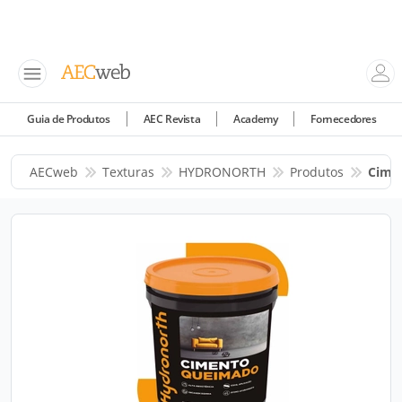
Guia de Produtos
AEC Revista
Academy
Fornecedores
AECweb
Texturas
HYDRONORTH
Produtos
Cimen