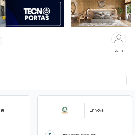
Conta
te
Ennove