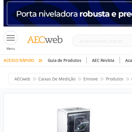
Busque
Menu
cimento,
»
tinta,
ACESSO RÁPIDO
Guia de Produtos
AEC Revista
Ac
etc
AECweb
Caixas De Medição
Ennove
Produtos