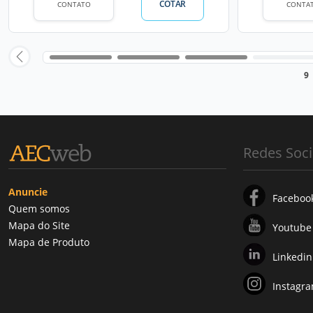
COTAR
CONTATO
CONTA
9
Redes Soci
Anuncie
Faceboo
Quem somos
Mapa do Site
Youtube
Mapa de Produto
Linkedin
Instagr