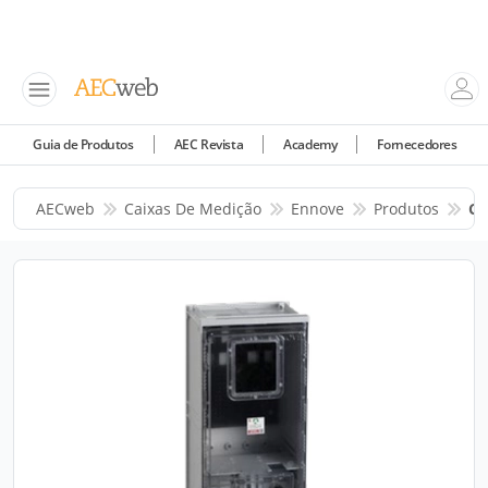
Guia de Produtos
AEC Revista
Academy
Fornecedores
AECweb
Caixas De Medição
Ennove
Produtos
CM