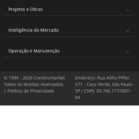
Projetos e Obras
Inteligência de Mercado
Operação e Manutenção
© 1999 - 2026 Construmarket
Endereço: Rua Atílio Piffer,
Todos os direitos reservados
571 - Casa Verde, São Paulo -
|
Política de Privacidade
SP / CNPJ: 03.706.177/0001-
04