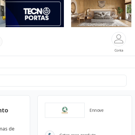
Conta
nto
Ennove
emas de