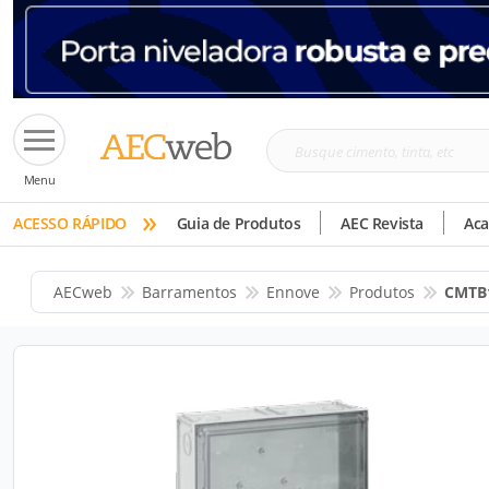
Busque
Menu
cimento,
»
tinta,
ACESSO RÁPIDO
Guia de Produtos
AEC Revista
Ac
etc
AECweb
Barramentos
Ennove
Produtos
CMTB1