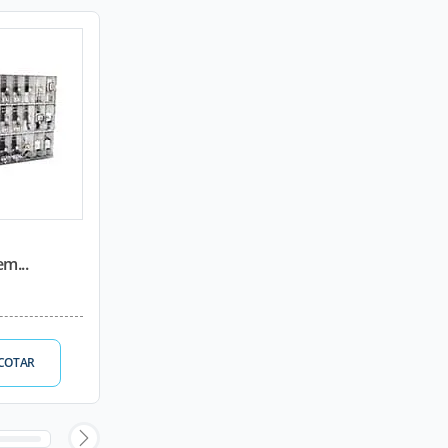
m...
COTAR