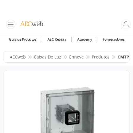
Guia de Produtos
AEC Revista
Academy
Fornecedores
AECweb
Caixas De Luz
Ennove
Produtos
CMTP1 -