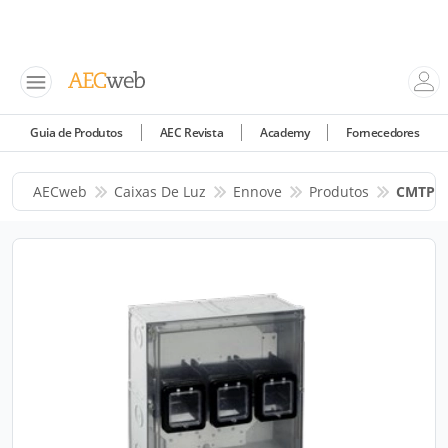
Guia de Produtos
AEC Revista
Academy
Fornecedores
AECweb
Caixas De Luz
Ennove
Produtos
CMTP3 -