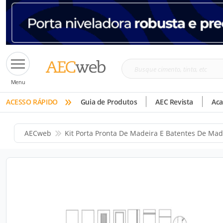
Busque
Menu
cimento,
»
tinta,
ACESSO RÁPIDO
Guia de Produtos
AEC Revista
Ac
etc
AECweb
Kit Porta Pronta De Madeira E Batentes De Mad