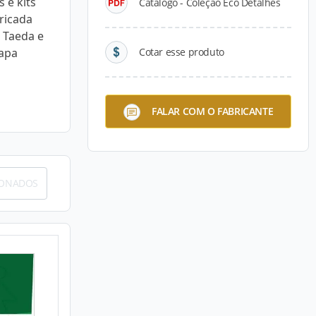
 e kits
Catálogo - Coleção Eco Detalhes
bricada
 Taeda e
hapa
Cotar esse produto
FALAR COM O FABRICANTE
IONADOS