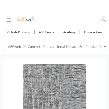
Guia de Produtos
AEC Revista
Academy
Fornecedores
AECweb
Concreto Convencional Dosado Em Central
Vo