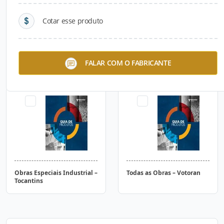
Cotar esse produto
Obras Especiais Industrial –
Obras Especiais Industrial –
FALAR COM O FABRICANTE
Itaú
Poty
Obras Especiais Industrial –
Todas as Obras – Votoran
Tocantins