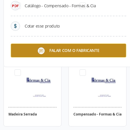
Catálogo - Compensado - Formas & Cia
Cotar esse produto
Edificação Provisória em
Fôrma Pronta - Formas &
FALAR COM O FABRICANTE
Madeira
Cia
Madeira Serrada
Compensado - Formas & Cia