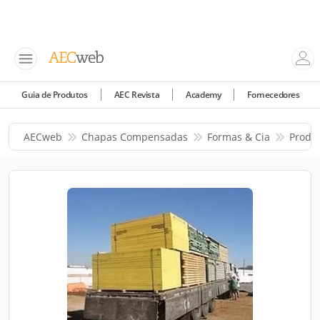
Guia de Produtos
AEC Revista
Academy
Fornecedores
AECweb
Chapas Compensadas
Formas & Cia
Produ