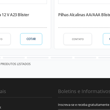
a 12 V A23 Blister
Pilhas Alcalinas AA/AAA Blist
COTAR
TO
CONTATO
PRODUTOS LISTADOS
ais
Boletins e Informativo
Inscreva-se e receba gratuitamente
k