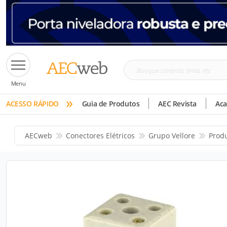
Busque
Menu
cimento,
»
tinta,
ACESSO RÁPIDO
Guia de Produtos
AEC Revista
Ac
etc
AECweb
Conectores Elétricos
Grupo Vellore
Prod