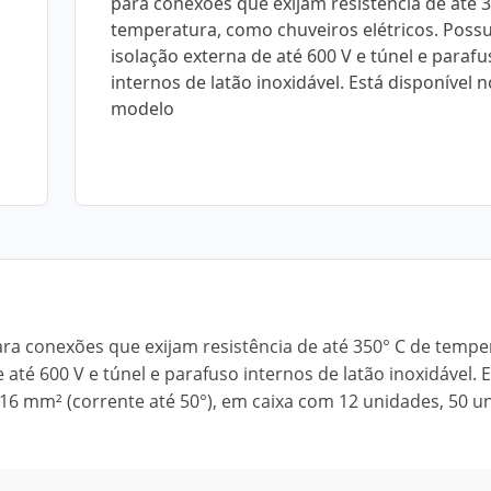
para conexões que exijam resistência de até 
temperatura, como chuveiros elétricos. Possu
isolação externa de até 600 V e túnel e parafu
internos de latão inoxidável. Está disponível 
modelo
ara conexões que exijam resistência de até 350° C de tempe
 até 600 V e túnel e parafuso internos de latão inoxidável. 
 16 mm² (corrente até 50°), em caixa com 12 unidades, 50 u