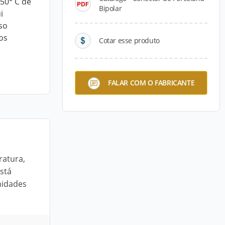
350° C de
Bipolar
i
so
nos
Cotar esse produto
FALAR COM O FABRICANTE
ratura,
Está
nidades