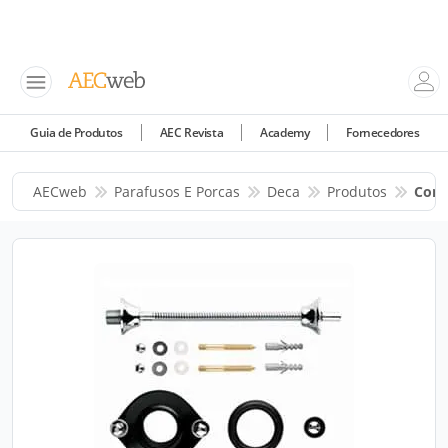
Guia de Produtos
AEC Revista
Academy
Fornecedores
AECweb
Parafusos E Porcas
Deca
Produtos
Conj