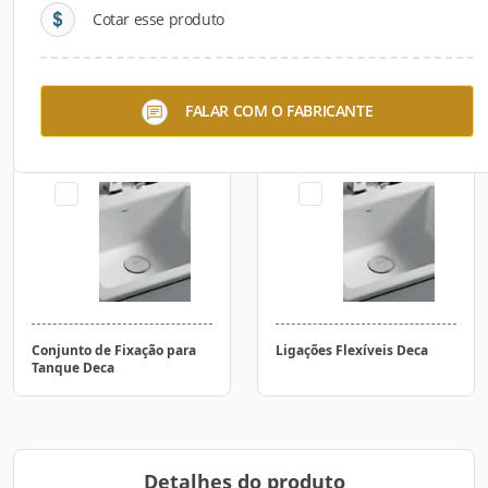
Cotar esse produto
Válvulas de Escoamento
Conjuntos para instalação
FALAR COM O FABRICANTE
Deca
do mictório Deca
Conjunto de Fixação para
Ligações Flexíveis Deca
Tanque Deca
Detalhes do produto