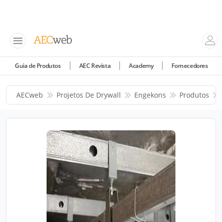
Guia de Produtos
AEC Revista
Academy
Fornecedores
AECweb
Projetos De Drywall
Engekons
Produtos