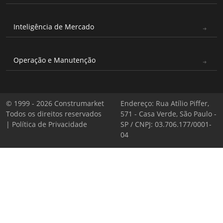
Inteligência de Mercado
Operação e Manutenção
© 1999 - 2026 Construmarket
Endereço: Rua Atílio Piffer,
Todos os direitos reservados
571 - Casa Verde, São Paulo -
|
Política de Privacidade
SP / CNPJ: 03.706.177/0001-
04