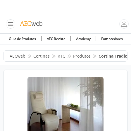
Guia de Produtos
AEC Revista
Academy
Fornecedores
AECweb
Cortinas
RTC
Produtos
Cortina Tradici